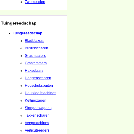
Zwembaden
Tuingereedschap
Tuingereedschap
Bladblazers
Buxusscharen
Grasmaaiers
Grastrimmers
Hakselaars
Heggenscharen
Hogedrukspuiten
Houtkloofmachines
Kettingzagen
Slangenwagens
Takkenscharen
Veegmachines
Verticuteerders