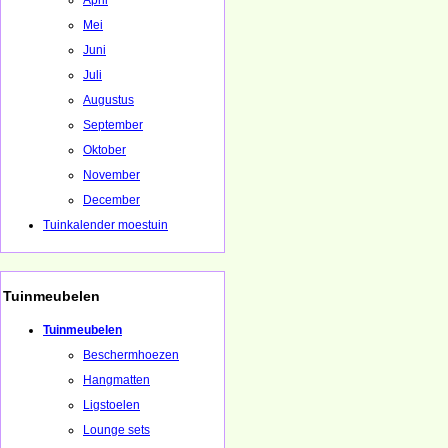
April
Mei
Juni
Juli
Augustus
September
Oktober
November
December
Tuinkalender moestuin
Tuinmeubelen
Tuinmeubelen
Beschermhoezen
Hangmatten
Ligstoelen
Lounge sets