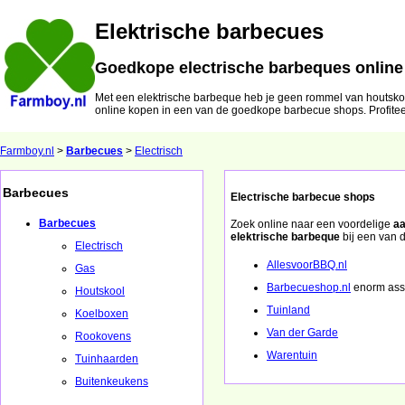
Elektrische barbecues
Goedkope electrische barbeques onlin
Met een elektrische barbeque heb je geen rommel van houtskoo
online kopen in een van de goedkope barbecue shops. Profitee
Farmboy.nl
>
Barbecues
>
Electrisch
Barbecues
Electrische barbecue shops
Barbecues
Zoek online naar een voordelige
aa
elektrische barbeque
bij een van 
Electrisch
AllesvoorBBQ.nl
Gas
Barbecueshop.nl
enorm ass
Houtskool
Tuinland
Koelboxen
Van der Garde
Rookovens
Warentuin
Tuinhaarden
Buitenkeukens