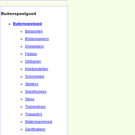
Buitenspeelgoed
Buitenspeelgoed
Balsporten
Bolderwagens
Driewielers
Fietsen
Glijbanen
Klimtoestellen
Schommels
Skelters
Speelhuisjes
Steps
Trampolines
Trapauto's
Waterspeelgoed
Zandbakken